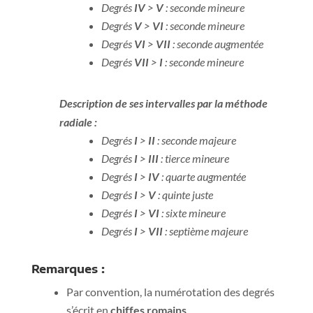
Degrés
IV
>
V
: seconde mineure
Degrés
V
>
VI
: seconde mineure
Degrés
VI
>
VII
: seconde augmentée
Degrés
VII
>
I
: seconde mineure
Description de ses intervalles par la méthode
radiale :
Degrés
I
>
II
: seconde majeure
Degrés
I
>
III
: tierce mineure
Degrés
I
>
IV
: quarte augmentée
Degrés
I
>
V
: quinte juste
Degrés
I
>
VI
: sixte mineure
Degrés
I
>
VII
: septième majeure
Remarques :
Par convention, la numérotation des degrés
s’écrit en
chiffes romains